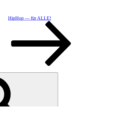
HipHop — für ALLE!
Suchen