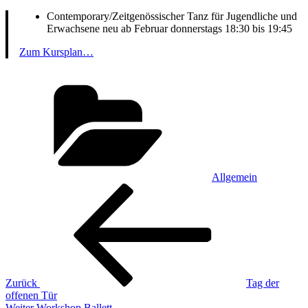
Contemporary/Zeitgenössischer Tanz für Jugendliche und
Erwachsene neu ab Februar donnerstags 18:30 bis 19:45
Zum Kursplan…
Kategorien
Allgemein
Beitragsnavigation
Vorheriger
Beitrag
Zurück
Tag der
offenen Tür
Nächster
Weiter
Workshop Ballett