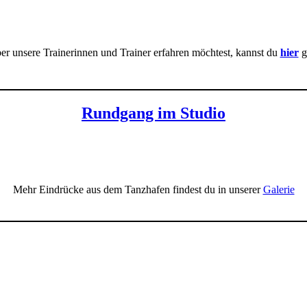
r unsere Trainerinnen und Trainer erfahren möchtest, kannst du
hier
g
Rundgang im Studio
Mehr Eindrücke aus dem Tanzhafen findest du in unserer
Galerie
Der Tanzhafen – Unser Konzept
reites Bewegungsangebot für verschiedene Altersstufen und bunte Intere
ks, des sportlichen Ausgleichs und ein angenehmes Ambiente miteinan