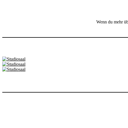
Wenn du mehr übe
In unserer Akademie für Tanz- und Kampfkunst bieten wir ein b
künstlerischen Ausdruc