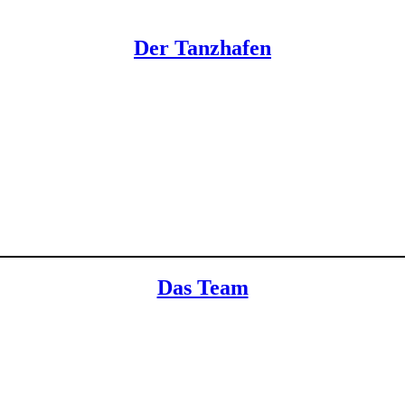
Der Tanzhafen
er Fachschulausbildung für Tanz-, Gymnastik- und Bewegungspädagogi
ie als Basis ein verwundertes Gespräch über den gemeinsamen Geburtst
Das Team