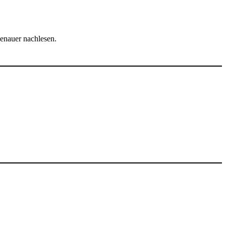
enauer nachlesen.
ssensbereiche an. Uns ist es wichtig, dass die Möglichkeit des
der einhergehen können.