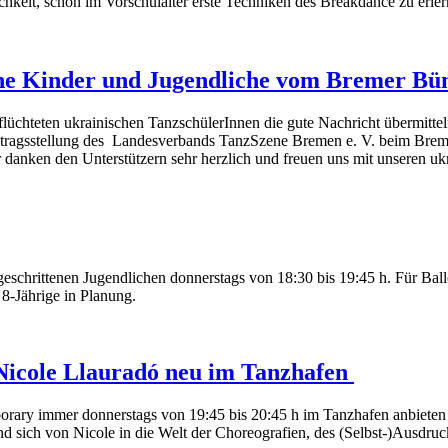
ichkeit, schon im Vorschulalter erste Techniken des Breakdance zu erler
sche Kinder und Jugendliche vom Bremer Bün
üchteten ukrainischen TanzschülerInnen die gute Nachricht übermitteln
Antragsstellung des Landesverbands TanzSzene Bremen e. V. beim Bre
anken den Unterstützern sehr herzlich und freuen uns mit unseren ukr
schrittenen Jugendlichen donnerstags von 18:30 bis 19:45 h. Für Ballet
 8-Jährige in Planung.
Nicole Llauradó neu im Tanzhafen
mporary immer donnerstags von 19:45 bis 20:45 h im Tanzhafen anbieten 
nd sich von Nicole in die Welt der Choreografien, des (Selbst-)Ausdru