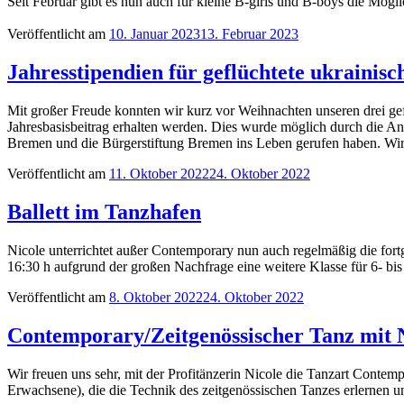
Seit Februar gibt es nun auch für kleine B-girls und B-boys die Mögl
Veröffentlicht am
10. Januar 2023
13. Februar 2023
Jahresstipendien für geflüchtete ukraini
Mit großer Freude konnten wir kurz vor Weihnachten unseren drei gefl
Jahresbasisbeitrag erhalten werden. Dies wurde möglich durch die 
Bremen und die Bürgerstiftung Bremen ins Leben gerufen haben. Wir d
Veröffentlicht am
11. Oktober 2022
24. Oktober 2022
Ballett im Tanzhafen
Nicole unterrichtet außer Contemporary nun auch regelmäßig die fortge
16:30 h aufgrund der großen Nachfrage eine weitere Klasse für 6- bis
Veröffentlicht am
8. Oktober 2022
24. Oktober 2022
Contemporary/Zeitgenössischer Tanz mit 
Wir freuen uns sehr, mit der Profitänzerin Nicole die Tanzart Conte
Erwachsene), die die Technik des zeitgenössischen Tanzes erlernen u