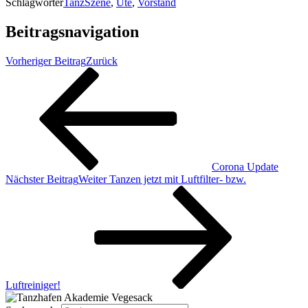
Schlagwörter
TanzSzene
,
Ute
,
Vorstand
Beitragsnavigation
Vorheriger Beitrag
Zurück
Corona Update
Nächster Beitrag
Weiter
Tanzen jetzt mit Luftfilter- bzw.
Luftreiniger!