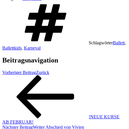
Schlagwörter
Ballett
,
Ballettkids
,
Karneval
Beitragsnavigation
Vorheriger Beitrag
Zurück
!NEUE KURSE
AB FEBRUAR!
Nächster Beitrag
Weiter
Abschied von Vivien