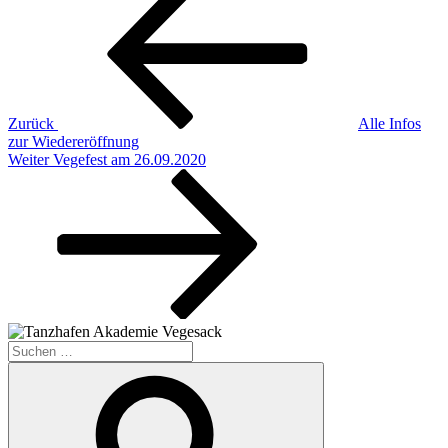
Beitrag
Zurück
Alle Infos
zur Wiedereröffnung
Nächster
Weiter
Vegefest am 26.09.2020
Beitrag
Suche
nach:
Suchen