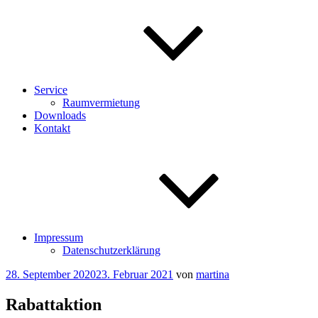
Service
Raumvermietung
Downloads
Kontakt
Impressum
Datenschutzerklärung
Veröffentlicht
28. September 2020
23. Februar 2021
von
martina
am
Rabattaktion