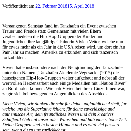
Veröffentlicht am
22. Februar 2018
15. April 2018
Vergangenen Samstag fand im Tanzhafen ein Event zwischen
Trauer und Freude statt: Gemeinsam mit vielen Eltern
verabschiedeten die Hip-Hop-Gruppen der Kinder und
Jugendlichen ihre langjährige Trainerin Vivien Vetter, welche nun
für etwas mehr als ein Jahr in die USA reisen wird, um dort ein Au
Pair Jahr zu machen, Amerika zu erkunden und sich tänzerisch
fortzubilden.
Vivien hatte insbesondere nach der Neugründung der Tanzschule
unter dem Namen „Tanzhafen Akademie Vegesack“ (2015) die
hauseigenen Hip-Hop-Gruppen weiter aufgebaut und nebst all der
wertvollen Herzensarbeit auch einige Medaillen mit „Nation River“
an Bord holen können. Wie nah Vivien bei ihren TänzerInnen war,
zeigte sich bei bewegenden Augenblicken des Abschieds.
Liebe Vivien, wir danken dir sehr für deine unglaubliche Arbeit, für
welche uns die Superlative fehlen; für deine zuverlässige und
authentische Art, dein freundliches Wesen und dein kreatives
Schaffen!! Geh mit unser aller Wünschen und hab eine schöne Zeit:
Deine Gruppen sind in besten Händen und es wird viel passiert
sein, wenn du zu uns zurückkehrst.