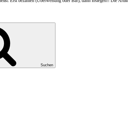
 heißt: Erst bezahlen (Überweisung oder Bar), dann loslegen!! Die Arti
Suchen