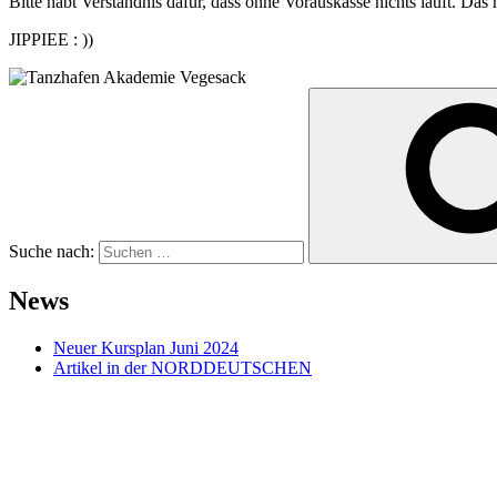
Bitte habt Verständnis dafür, dass ohne Vorauskasse nichts läuft. Das
JIPPIEE : ))
Suche nach:
News
Neuer Kursplan Juni 2024
Artikel in der NORDDEUTSCHEN
neuer Ballett Kids Kurs
Ladies Fit mit Laura
Workshop Ballett
Contemporary! NEU ab Februar 2024
Tag der offenen Tür
FOOTWORK FRIDAY