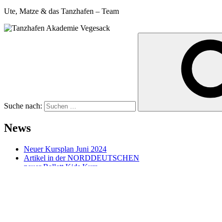
Ute, Matze & das Tanzhafen – Team
Suche nach:
News
Neuer Kursplan Juni 2024
Artikel in der NORDDEUTSCHEN
neuer Ballett Kids Kurs
Ladies Fit mit Laura
Workshop Ballett
Contemporary! NEU ab Februar 2024
Tag der offenen Tür
FOOTWORK FRIDAY