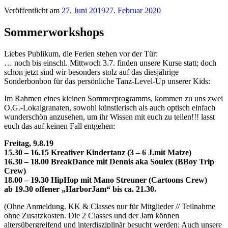
Veröffentlicht am
27. Juni 2019
27. Februar 2020
Sommerworkshops
Liebes Publikum, die Ferien stehen vor der Tür:
… noch bis einschl. Mittwoch 3.7. finden unsere Kurse statt; doch
schon jetzt sind wir besonders stolz auf das diesjährige
Sonderbonbon für das persönliche Tanz-Level-Up unserer Kids:
Im Rahmen eines kleinen Sommerprogramms, kommen zu uns zwei
O.G.-Lokalgranaten, sowohl künstlerisch als auch optisch einfach
wunderschön anzusehen, um ihr Wissen mit euch zu teilen!!! lasst
euch das auf keinen Fall entgehen:
Freitag, 9.8.19
15.30 – 16.15 Kreativer Kindertanz (3 – 6 J.mit Matze)
16.30 – 18.00 BreakDance mit Dennis aka Soulex (BBoy Trip
Crew)
18.00 – 19.30 HipHop mit Mano Streuner (Cartoons Crew)
ab 19.30 offener „HarborJam“ bis ca. 21.30.
(Ohne Anmeldung. KK & Classes nur für Mitglieder // Teilnahme
ohne Zusatzkosten. Die 2 Classes und der Jam können
altersübergreifend und interdisziplinär besucht werden: Auch unsere