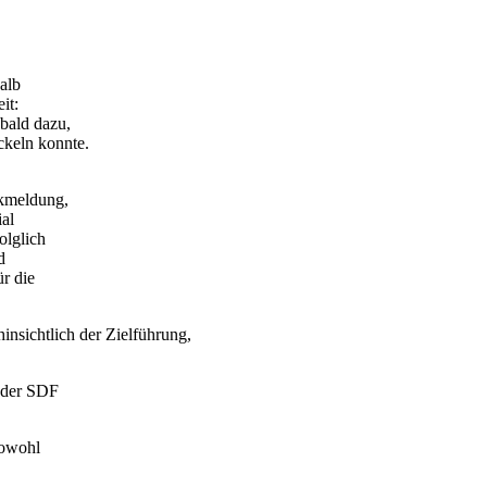
alb
it:
bald dazu,
ckeln konnte.
ckmeldung,
ial
olglich
d
r die
insichtlich der Zielführung,
 der SDF
sowohl