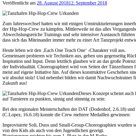
Veröffentlicht am
28. August 2018
12. September 2018
Zum Jahreswechsel hatten wir mit einigen Umstrukturierungen innerh
der Hip-Hop-Crew zu kämpfen. Mittlerweile ist das alles Vergangenhe
Abwechslungsreiche Trainings und sehr intensiver Austausch führten 
dass sich das Miteinander immer mehr zu einer Art Tanzprojekt entwi
Heute leben wir den ‚Each One Teach One‘ -Charakter voll aus.
Gemeinsam probieren wir Techniken aus, geben uns gegenseitig Rü
Inspiration und Input. Denn letztlich glauben wir an das große Potenz
der Individualität. Choreographiert wird von Seiten der TänzerInnen f
meist auf eigene Initiative hin. Auf dieses konstruktive Geschehen sin
wir absolut stolz! Und nebenbei bilden wir damit Nachwuchstrainer fü
Zukunft aus!
Dieses Konzept scheint auch h
auf Turnieren zu punkten, sinnig und stimmig zu sein:
Bei den regionalen Meisterschaften der DAT (Dodenhof, 2.6.18) und
(C.Lopez, 16.6.18) konnte die Crew mehrere Medaillen gewinnen:
Improvisierte Soli, Duos und Small-Group-Choreographien wurden 
von den Kids als auch von den Jugendlichen gezeigt.
Platzierungen reichten bis zum 1. Platz in der M-Reihe…